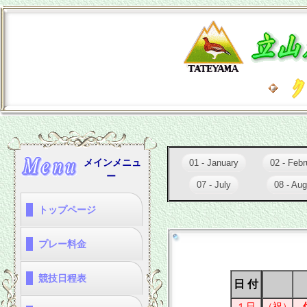
メインメニュ
01 - January
02 - Febr
ー
07 - July
08 - Aug
トップページ
・トップページ
・コース写真集
・ドローン撮影動画
プレー料金
・春季特別料金(3/14～
・通常料金
・ＧＷ/ＳＷビジター料金
・夏季特別料金
・冬季料金
競技日程表
3/31)
日 付
・１月
・３月
・５月
・７月
・９月
・１１月
・プレー予約
・２月
・４月
・６月
・８月
・１０月
・１２月
１日
（祝）