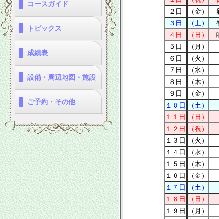
コースガイド
２日
（金）
新
・称名コース
・雄山コース
・雷鳥コース
⇒印刷用
⇒印刷用
⇒印刷用
３日
（土）
初
トピックス
４日
（日）
睦
・2026年度
・2025年度
・2024年度
・2023年度
５日
（月）
成績表
６日
（火）
・クラブ競技
・大競技･選手権競技
・月例杯・レコード
７日
（水）
設備・周辺地図・施設
８日
（木）
９日
（金）
・設備
・周辺地図
・周辺施設
ご予約・その他
１０日
（土）
１１日
（日）
・プレー予約
・天気予報
・キャディ募集中
・お問い合わせ
１２日
（祝）
１３日
（火）
１４日
（水）
１５日
（木）
１６日
（金）
１７日
（土）
１８日
（日）
１９日
（月）