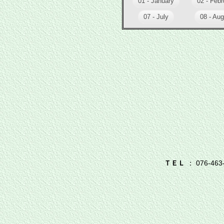
01 - January
02 - Febr
07 - July
08 - Aug
ＴＥＬ
： 076-463