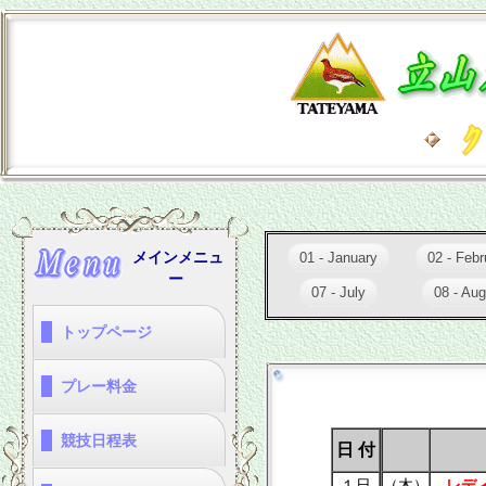
メインメニュ
01 - January
02 - Febr
ー
07 - July
08 - Aug
トップページ
・トップページ
・コース写真集
・ドローン撮影動画
プレー料金
・春季特別料金(3/14～
・通常料金
・ＧＷ/ＳＷビジター料金
・夏季特別料金
・冬季料金
競技日程表
3/31)
日 付
・１月
・３月
・５月
・７月
・９月
・１１月
・プレー予約
・２月
・４月
・６月
・８月
・１０月
・１２月
１日
（木）
レディ