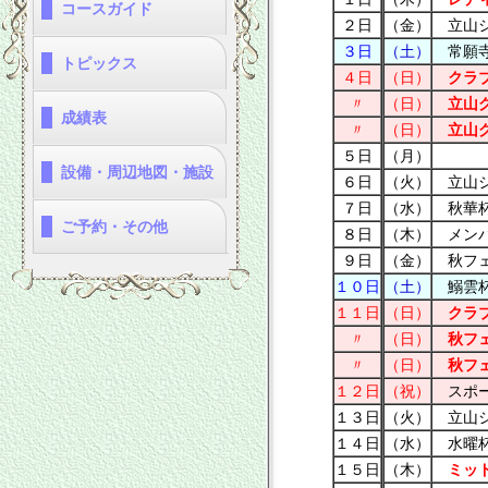
コースガイド
２日
（金）
立山シ
・称名コース
・雄山コース
・雷鳥コース
⇒印刷用
⇒印刷用
⇒印刷用
３日
（土）
常願寺
トピックス
４日
（日）
クラブ
・2026年度
・2025年度
・2024年度
・2023年度
〃
（日）
立山グ
成績表
〃
（日）
立山グ
・クラブ競技
・大競技･選手権競技
・月例杯・レコード
５日
（月）
設備・周辺地図・施設
６日
（火）
立山シ
７日
（水）
秋華杯
・設備
・周辺地図
・周辺施設
ご予約・その他
８日
（木）
メンバ
９日
（金）
秋フェ
・プレー予約
・天気予報
・キャディ募集中
・お問い合わせ
１０日
（土）
鰯雲杯
１１日
（日）
クラブ
〃
（日）
秋フェ
〃
（日）
秋フェ
１２日
（祝）
スポー
１３日
（火）
立山シ
１４日
（水）
水曜杯
１５日
（木）
ミッド